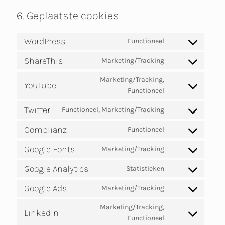
6. Geplaatste cookies
WordPress
Functioneel
Consent
to
ShareThis
Marketing/Tracking
service
Consent
wordpress
to
Marketing/Tracking,
service
YouTube
Consent
Functioneel
sharethis
to
service
Twitter
Functioneel, Marketing/Tracking
Consent
youtube
to
Complianz
Functioneel
service
Consent
twitter
to
Google Fonts
Marketing/Tracking
service
Consent
complianz
to
Google Analytics
Statistieken
service
Consent
google-
to
Google Ads
Marketing/Tracking
fonts
service
Consent
google-
to
Marketing/Tracking,
analytics
service
LinkedIn
Consent
Functioneel
google-