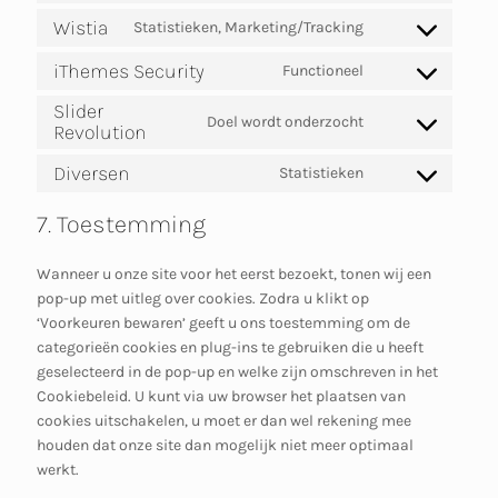
to
ads
service
Wistia
Statistieken, Marketing/Tracking
Consent
linkedin
to
iThemes Security
Functioneel
service
Consent
wistia
to
Slider
service
Doel wordt onderzocht
Consent
Revolution
ithemes-
to
security
Diversen
service
Statistieken
Consent
slider-
to
revolution
7. Toestemming
service
diversen
Wanneer u onze site voor het eerst bezoekt, tonen wij een
pop-up met uitleg over cookies. Zodra u klikt op
‘Voorkeuren bewaren’ geeft u ons toestemming om de
categorieën cookies en plug-ins te gebruiken die u heeft
geselecteerd in de pop-up en welke zijn omschreven in het
Cookiebeleid. U kunt via uw browser het plaatsen van
cookies uitschakelen, u moet er dan wel rekening mee
houden dat onze site dan mogelijk niet meer optimaal
werkt.