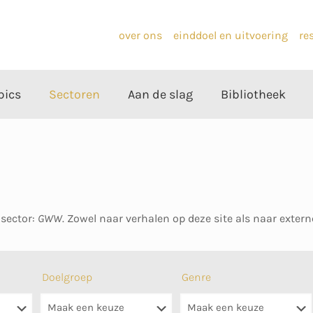
over ons
einddoel en uitvoering
re
pics
Sectoren
Aan de slag
Bibliotheek
 sector:
GWW
. Zowel naar verhalen op deze site als naar exter
Doelgroep
Genre