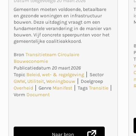
Datum toegevoegd
20 maart 2026
T
Gemeenten moeten voldoende, betaalbare
i
en gezonde woningen en infrastructuur
M
bouwen. Deze uitdaging vraagt om een
fundamentele verandering in de manier van
bouwen. Vijf concrete speerpunten voor het
gemeentelijke coalitieakkoord.
Bron
Transitieteam Circulaire
T
Bouweconomie
Publicatiedatum
20 maart 2026
Topic
Beleid, wet- & regelgeving
Sector
m
GWW
,
Utiliteit
,
Woningbouw
Doelgroep
Overheid
Genre
Manifest
Tags
Transitie
Vorm
Document
Naar bron