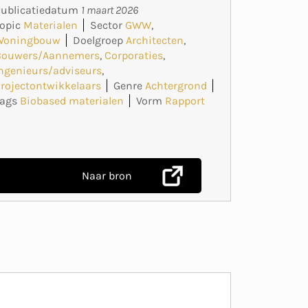
Publicatiedatum
1 maart 2026
opic
Materialen
Sector
GWW
,
Woningbouw
Doelgroep
Architecten
,
Bouwers/Aannemers
,
Corporaties
,
ngenieurs/adviseurs
,
rojectontwikkelaars
Genre
Achtergrond
Tags
Biobased materialen
Vorm
Rapport
Naar bron