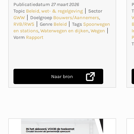
Publicatiedatum
27 maart 2026
T
Topic
Beleid, wet- & regelgeving
Sector
GWW
Doelgroep
Bouwers/Aannemers
,
RVB/RWS
Genre
Beleid
Tags
Spoorwegen
I
en stations
,
Waterwegen en dijken
,
Wegen
P
Vorm
Rapport
Naar bron