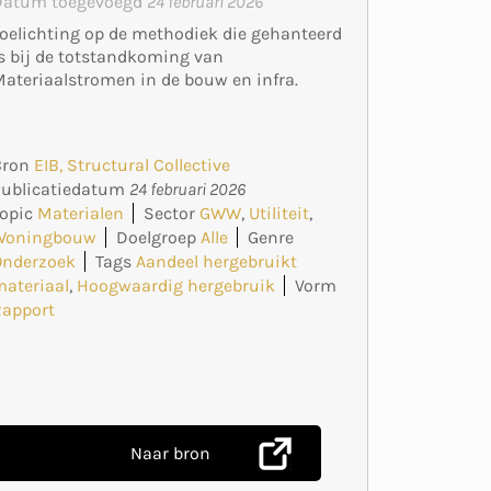
Datum toegevoegd
24 februari 2026
oelichting op de methodiek die gehanteerd
s bij de totstandkoming van
ateriaalstromen in de bouw en infra.
Bron
EIB, Structural Collective
Publicatiedatum
24 februari 2026
opic
Materialen
Sector
GWW
,
Utiliteit
,
Woningbouw
Doelgroep
Alle
Genre
Onderzoek
Tags
Aandeel hergebruikt
ateriaal
,
Hoogwaardig hergebruik
Vorm
Rapport
Naar bron