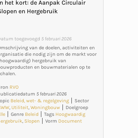
In het kort: de Aanpak Circulair
Slopen en Hergebruik
Datum toegevoegd
5 februari 2026
mschrijving van de doelen, activiteiten en
rganisatie die nodig zijn om de markt voor
hoogwaardig) hergebruik van
bouwproducten en bouwmaterialen op te
chalen.
Bron
RVO
Publicatiedatum
5 februari 2026
opic
Beleid, wet- & regelgeving
Sector
GWW
,
Utiliteit
,
Woningbouw
Doelgroep
lle
Genre
Beleid
Tags
Hoogwaardig
hergebruik
,
Slopen
Vorm
Document