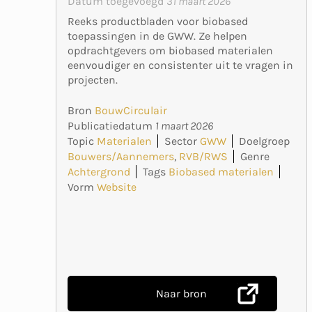
Datum toegevoegd
31 maart 2026
Reeks productbladen voor biobased
toepassingen in de GWW. Ze helpen
opdrachtgevers om biobased materialen
eenvoudiger en consistenter uit te vragen in
projecten.
Bron
BouwCirculair
Publicatiedatum
1 maart 2026
Topic
Materialen
Sector
GWW
Doelgroep
Bouwers/Aannemers
,
RVB/RWS
Genre
Achtergrond
Tags
Biobased materialen
Vorm
Website
Naar bron