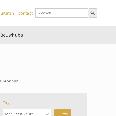
Zoek
Zoekknop
sultaten
contact
naar:
Bouwhubs
ne bronnen.
Tag