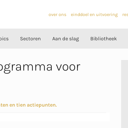
over ons
einddoel en uitvoering
re
pics
Sectoren
Aan de slag
Bibliotheek
rogramma voor
en en tien actiepunten.