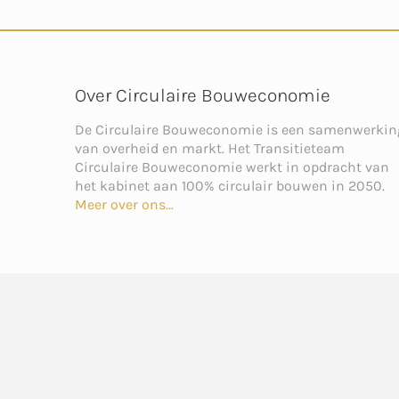
E
B
S
D
O
A
I
O
P
N
K
P
Over Circulaire Bouweconomie
De Circulaire Bouweconomie is een samenwerkin
van overheid en markt. Het Transitieteam
Circulaire Bouweconomie werkt in opdracht van
het kabinet aan 100% circulair bouwen in 2050.
Meer over ons...