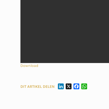
Download
L
X
F
W
DIT ARTIKEL DELEN
I
A
H
N
C
A
K
E
T