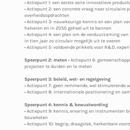
• Actiepunt 1: een eerste serie innovatieve produc
• Actiepunt 2: een concrete vraag naar circulaire 
overheidsopdrachten
• Actiepunt 3: nauwkeurige kennis en een plan v
halveren en in 2050 geheel uit te bannen
• Actiepunt 4: een plan om de verduurzaming van
in tien jaar zo circulair mogelijk uit te voeren
• Actiepunt 5: voldoende prikkels voor R&D, exper
Speerpunt 2: meten
• Actiepunt 6: gemeenschappel
projecten te duiden en te meten
Speerpunt 3: beleid, wet- en regelgeving
• Actiepunt 7: geen remmende, wel stimulerende w
• Actiepunt 8: internationale positionering en s
Speerpunt 4: kennis & bewustwording
• Actiepunt 9: kennis, ervaring en instrumenten b
bouwketen
• Actiepunt 10: begrip, draagvlak, herkenbare voo