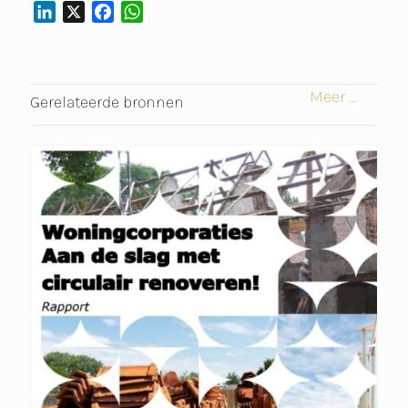
L
X
F
W
I
A
H
N
C
A
K
E
T
Meer ...
E
B
S
Gerelateerde bronnen
D
O
A
I
O
P
N
K
P