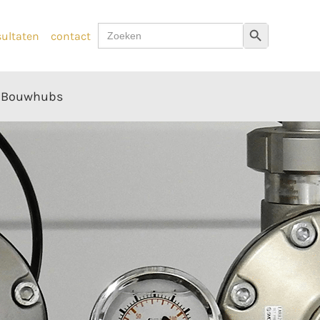
Zoek
Zoekknop
sultaten
contact
naar:
Bouwhubs