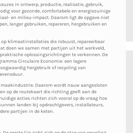
uzes in ontwerp, productie, realisatie, gebruik,
 nodig voor gezonde, comfortabele en energiezuinige
aal- en milieu-impact. Daarom ligt de opgave niet
rpen, langer gebruiken, repareren, hergebruiken en
 op klimaatinstallaties die robuust, repareerbaar
at doen we samen met partijen uit het werkveld,
 praktische oplossingsrichtingen te verkennen. De
rogramma Circulaire Economie: een lagere
hoogwaardig hergebruik of recycling van
levensduur.
de maakindustrie. Daarom wordt nauw aangesloten
en op de routekaart die richting geeft aan de
uidige acties richten zich vooral op de vraag hoe
 kunnen landen bij opdrachtgevers, installateurs,
re partijen in de keten.
De eerste lijn richt zich op de stap van recycling