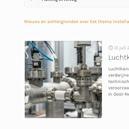
Nieuws en achtergronden over het thema Installa
31 juli
Luchtk
Luchtkana
verdwijnen
technisch
veroorzaa
In Oost-N