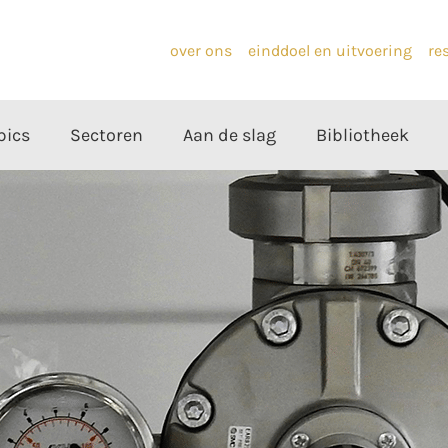
over ons
einddoel en uitvoering
re
pics
Sectoren
Aan de slag
Bibliotheek