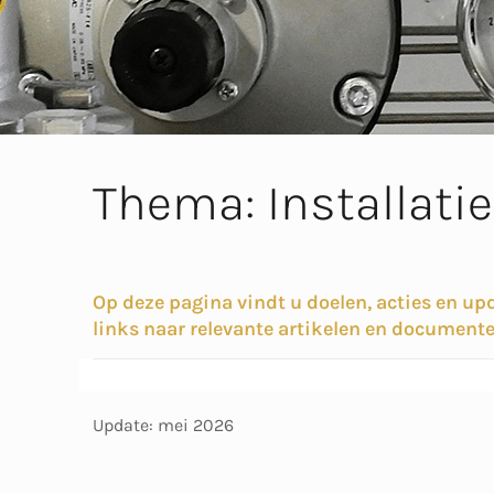
Thema: Installati
Op deze pagina vindt u doelen, acties en upd
links naar relevante artikelen en documente
Update: mei 2026