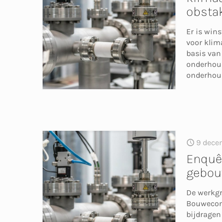
obsta
Er is win
voor klim
basis van
onderhoud
onderhou
9 dece
Enquêt
gebouw
De werkgr
Bouwecon
bijdragen