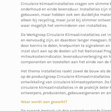
Circulaire klimaatinstallaties vragen om slimme ke
onderhoud en einde levensduur. Installaties zijn
gebouwen, maar hebben ook een duidelijke materi
alleen bij recycling, maar juist bij slimmer ontwe
waar mogelijk het verminderen van installaties.
De Werkgroep Circulaire Klimaatinstallaties zet in
en eenvoudig zijn, en daardoor langer meegaan. D
door kennis te delen, knelpunten te signaleren en
inzet sluit aan op de doelen uit het Nationaal P
milieukostenindicator, levensduurverlenging en 
componenten en toestellen aan het einde van de 
Het thema installaties raakt zowel de bouw als 
op de productgroep Circulaire Klimaatinstallaties 
ontwikkeling van circulaire klimaatsystemen. De h
circulaire klimaatinstallaties in de praktijk beter
ontwerpers, producenten, gebouweigenaren en ande
Waar wordt aan gewerkt?
De aanpak bestaat uit drie samenhangende lijnen. 