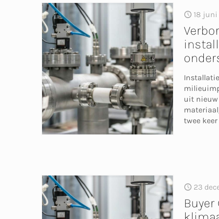
18 jun
Verbo
instal
onder
Installat
milieuimp
uit nieuw
materiaal
twee keer
23 dec
Buyer 
klimaa