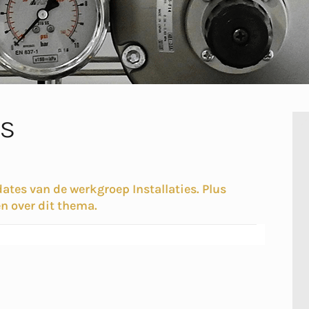
es
ates van de werkgroep Installaties. Plus
n over dit thema.