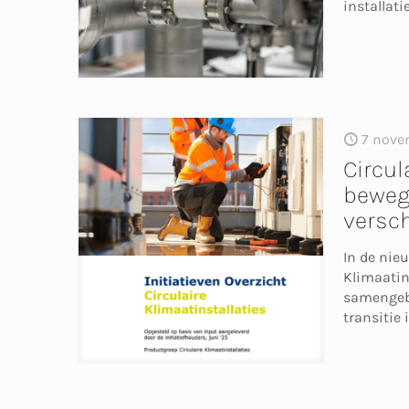
installati
7 nove
Circul
bewegi
versc
In de nie
Klimaatins
samengebr
transitie 