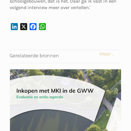
schoolgebouwen, dat is het. Daar ga ik vast in een
volgend interview meer over vertellen.'
L
X
F
W
I
A
H
N
C
A
K
E
T
Meer ...
E
B
S
Gerelateerde bronnen
D
O
A
I
O
P
N
K
P