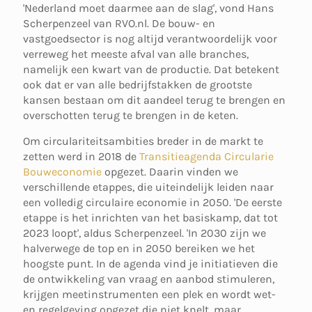
'Nederland moet daarmee aan de slag', vond Hans
Scherpenzeel van RVO.nl. De bouw- en
vastgoedsector is nog altijd verantwoordelijk voor
verreweg het meeste afval van alle branches,
namelijk een kwart van de productie. Dat betekent
ook dat er van alle bedrijfstakken de grootste
kansen bestaan om dit aandeel terug te brengen en
overschotten terug te brengen in de keten.
Om circulariteitsambities breder in de markt te
zetten werd in 2018 de
Transitieagenda Circularie
Bouweconomie
opgezet. Daarin vinden we
verschillende etappes, die uiteindelijk leiden naar
een volledig circulaire economie in 2050. 'De eerste
etappe is het inrichten van het basiskamp, dat tot
2023 loopt', aldus Scherpenzeel. 'In 2030 zijn we
halverwege de top en in 2050 bereiken we het
hoogste punt. In de agenda vind je initiatieven die
de ontwikkeling van vraag en aanbod stimuleren,
krijgen meetinstrumenten een plek en wordt wet-
en regelgeving opgezet die niet knelt, maar