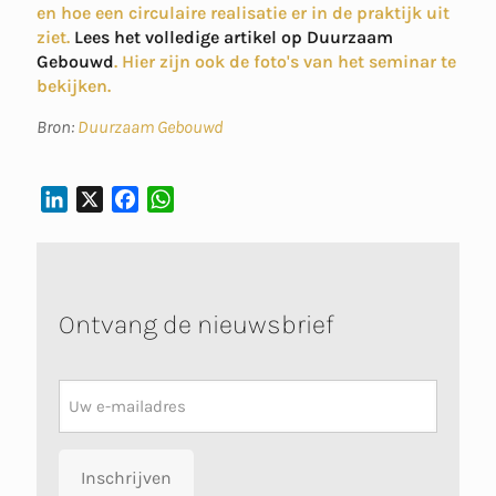
en hoe een circulaire realisatie er in de praktijk uit
ziet.
Lees het volledige artikel op Duurzaam
Gebouwd
. Hier zijn ook de foto's van het seminar te
bekijken.
Bron:
Duurzaam Gebouwd
L
X
F
W
I
A
H
N
C
A
K
E
T
E
B
S
Ontvang de nieuwsbrief
D
O
A
I
O
P
N
K
P
Nieuwsbrief
Inschrijven