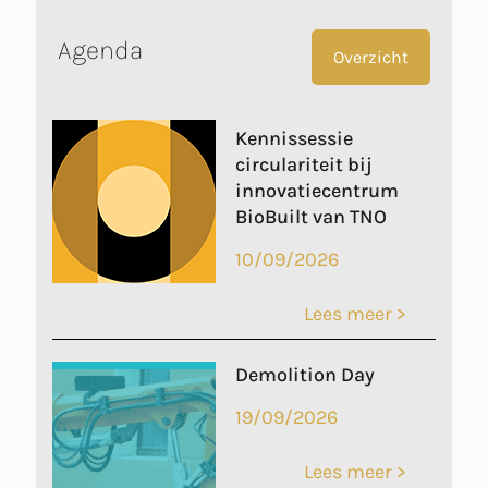
K
E
T
E
B
S
Agenda
Overzicht
D
O
A
I
O
P
N
K
P
Kennissessie
circulariteit bij
innovatiecentrum
BioBuilt van TNO
10/09/2026
Lees meer >
Demolition Day
19/09/2026
Lees meer >