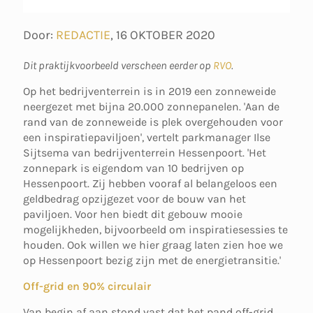
Door:
REDACTIE
,
16 OKTOBER 2020
Dit praktijkvoorbeeld verscheen eerder op
RVO
.
Op het bedrijventerrein is in 2019 een zonneweide
neergezet met bijna 20.000 zonnepanelen. 'Aan de
rand van de zonneweide is plek overgehouden voor
een inspiratiepaviljoen', vertelt parkmanager Ilse
Sijtsema van bedrijventerrein Hessenpoort. 'Het
zonnepark is eigendom van 10 bedrijven op
Hessenpoort. Zij hebben vooraf al belangeloos een
geldbedrag opzijgezet voor de bouw van het
paviljoen. Voor hen biedt dit gebouw mooie
mogelijkheden, bijvoorbeeld om inspiratiesessies te
houden. Ook willen we hier graag laten zien hoe we
op Hessenpoort bezig zijn met de energietransitie.'
Off-grid en 90% circulair
Van begin af aan stond vast dat het pand off-grid