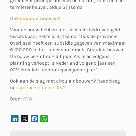
geleid. Het principe dus van de natuur, zoals bij een
termietenheuvel', aldus Sijtsema.
Ook circulair bouwen?
Voor de bouw hebben niet alleen de bedrijven geld
beschikbaar gesteld. Sijtsema: ' Ook de provincie
Overijssel heeft een subsidie gegeven van maximaal
€ 100.000 in het kader van Impuls Circulair bouwen.
De bouw begint nog dit jaar. Als alles volgens
planning verloopt is Nederland volgend jaar een
90% circulair inspiratiepaviljoen rijker.'
Ook aan de slag met circulair bouwen? Raadpleeg
het
stappenplan van RVO
.
Bron:
RVO
L
X
F
W
I
A
H
N
C
A