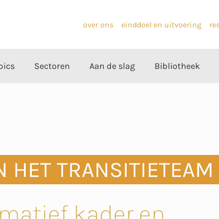
over ons
einddoel en uitvoering
re
pics
Sectoren
Aan de slag
Bibliotheek
N HET TRANSITIETEAM
matief kader en