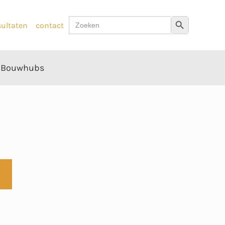
Zoek
Zoekknop
sultaten
contact
naar:
Bouwhubs