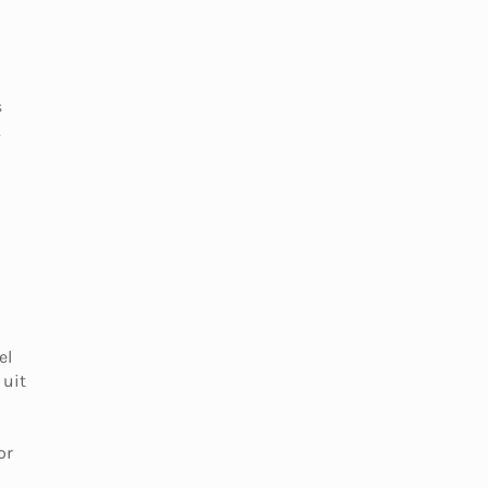
s
.
el
 uit
or