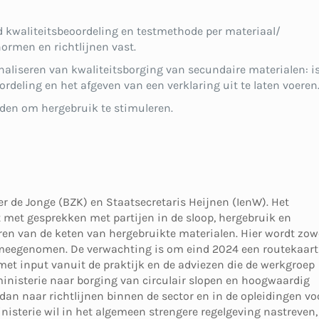
d kwaliteitsbeoordeling en testmethode per materiaal/
ormen en richtlijnen vast.
naliseren van kwaliteitsborging van secundaire materialen: i
rdeling en het afgeven van een verklaring uit te laten voeren
den om hergebruik te stimuleren.
r de Jonge (BZK) en Staatsecretaris Heijnen (IenW). Het
t met gesprekken met partijen in de sloop, hergebruik en
ren van de keten van hergebruikte materialen. Hier wordt zow
 meegenomen. De verwachting is om eind 2024 een routekaart
et input vanuit de praktijk en de adviezen die de werkgroep
ministerie naar borging van circulair slopen en hoogwaardig
h dan naar richtlijnen binnen de sector en in de opleidingen vo
inisterie wil in het algemeen strengere regelgeving nastreven,