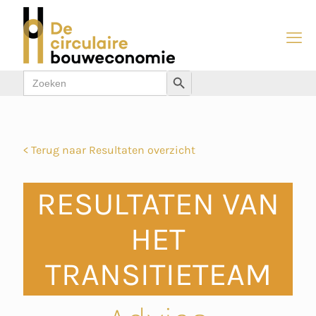
Zoek
Zoekknop
naar:
< Terug naar Resultaten overzicht
RESULTATEN VAN
HET
TRANSITIETEAM