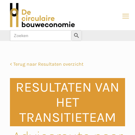
Zoek
Zoekknop
naar:
< Terug naar Resultaten overzicht
RESULTATEN VAN
HET
TRANSITIETEAM