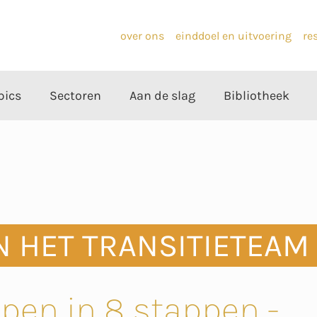
over ons
einddoel en uitvoering
re
pics
Sectoren
Aan de slag
Bibliotheek
N HET TRANSITIETEAM
open in 8 stappen -