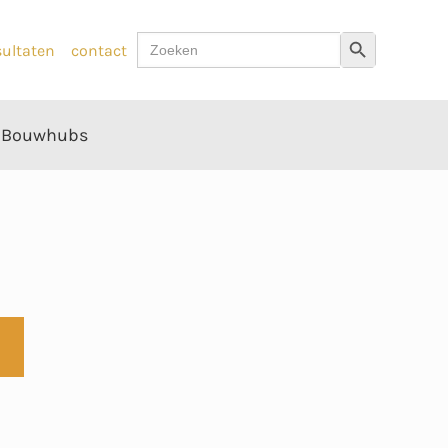
Zoek
Zoekknop
sultaten
contact
naar:
Bouwhubs