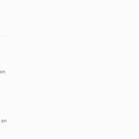
gen
e
 en