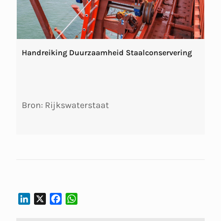
Handreiking Duurzaamheid Staalconservering
Bron: Rijkswaterstaat
L
X
F
W
I
A
H