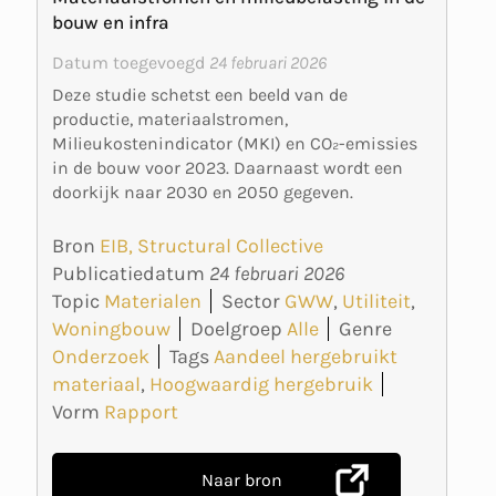
bouw en infra
Datum toegevoegd
24 februari 2026
Deze studie schetst een beeld van de
productie, materiaalstromen,
Milieukostenindicator (MKI) en CO₂-emissies
in de bouw voor 2023. Daarnaast wordt een
doorkijk naar 2030 en 2050 gegeven.
Bron
EIB, Structural Collective
Publicatiedatum
24 februari 2026
Topic
Materialen
Sector
GWW
,
Utiliteit
,
Woningbouw
Doelgroep
Alle
Genre
Onderzoek
Tags
Aandeel hergebruikt
materiaal
,
Hoogwaardig hergebruik
Vorm
Rapport
Naar bron