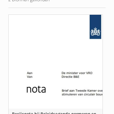
Beslisnota bij Beleidsagenda normeren en