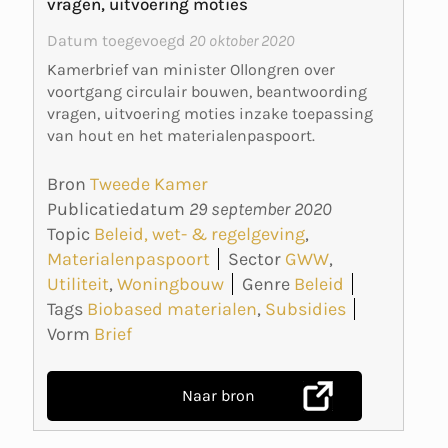
vragen, uitvoering moties
Datum toegevoegd
20 oktober 2020
Kamerbrief van minister Ollongren over
voortgang circulair bouwen, beantwoording
vragen, uitvoering moties inzake toepassing
van hout en het materialenpaspoort.
Bron
Tweede Kamer
Publicatiedatum
29 september 2020
Topic
Beleid, wet- & regelgeving
,
Materialenpaspoort
Sector
GWW
,
Utiliteit
,
Woningbouw
Genre
Beleid
Tags
Biobased materialen
,
Subsidies
Vorm
Brief
Naar bron