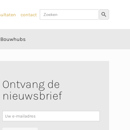
Zoek
Zoekknop
sultaten
contact
naar:
Bouwhubs
Ontvang de
nieuwsbrief
Nieuwsbrief