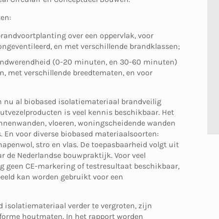
en:
brandvoortplanting over een oppervlak, voor
ongeventileerd, en met verschillende brandklassen;
brandwerendheid (0-20 minuten, en 30-60 minuten)
n, met verschillende breedtematen, en voor
kan nu al biobased isolatiemateriaal brandveilig
utvezelproducten is veel kennis beschikbaar. Het
 binnenwanden, vloeren, woningscheidende wanden
. En voor diverse biobased materiaalsoorten:
chapenwol, stro en vlas. De toepasbaarheid volgt uit
ar de Nederlandse bouwpraktijk. Voor veel
 geen CE-markering of testresultaat beschikbaar,
beeld kan worden gebruikt voor een
solatiemateriaal verder te vergroten, zijn
forme houtmaten. In het rapport worden