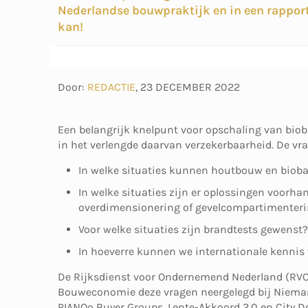
Nederlandse bouwpraktijk en in een rapporta
kan!
Door:
REDACTIE
,
23 DECEMBER 2022
Een belangrijk knelpunt voor opschaling van bioba
in het verlengde daarvan verzekerbaarheid. De vra
In welke situaties kunnen houtbouw en bioba
In welke situaties zijn er oplossingen voorha
overdimensionering of gevelcompartimenter
Voor welke situaties zijn brandtests gewenst?
In hoeverre kunnen we internationale kennis
De Rijksdienst voor Ondernemend Nederland (RVO) 
Bouweconomie deze vragen neergelegd bij Nieman.
PIANOo Buyer Groups, Lente-Akkoord 2.0 en City D