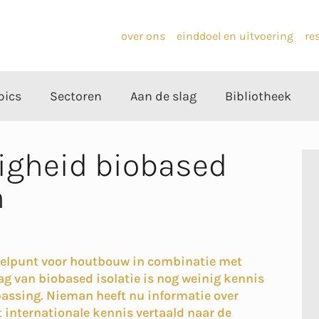
over ons
einddoel en uitvoering
re
pics
Sectoren
Aan de slag
Bibliotheek
igheid biobased
n
nelpunt voor houtbouw in combinatie met
g van biobased isolatie is nog weinig kennis
passing. Nieman heeft nu informatie over
internationale kennis vertaald naar de