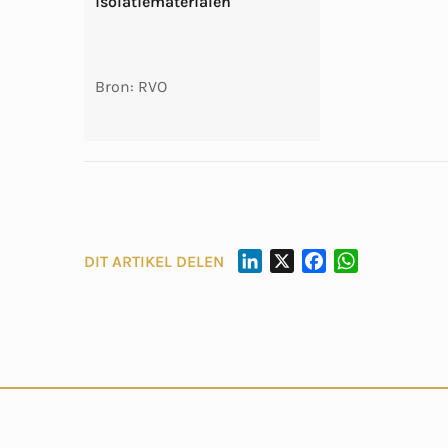
isolatiematerialen
Bron: RVO
L
X
F
W
DIT ARTIKEL DELEN
I
A
H
N
C
A
K
E
T
E
B
S
D
O
A
I
O
P
N
K
P