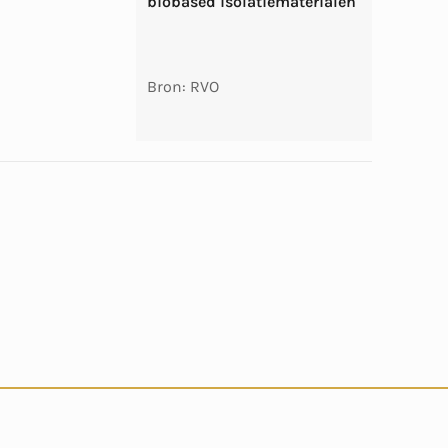
biobased isolatiematerialen
Bron: RVO