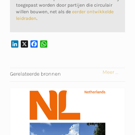
toegepast worden door partijen die circulair
willen bouwen, net als de
eerder ontwikkelde
leidraden
.
L
X
F
W
I
A
H
N
C
A
K
E
T
Meer ...
E
B
S
Gerelateerde bronnen
D
O
A
I
O
P
N
K
P