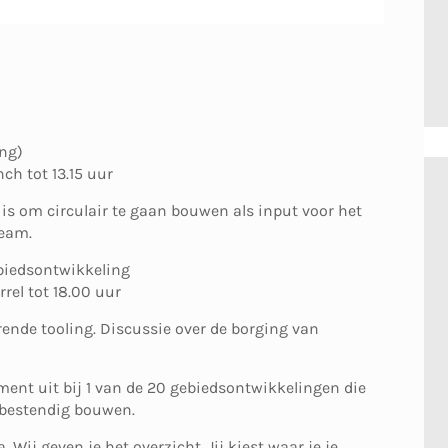
ing)
nch tot 13.15 uur
is om circulair te gaan bouwen als input voor het
team.
biedsontwikkeling
rrel tot 18.00 uur
ende tooling. Discussie over de borging van
nt uit bij 1 van de 20 gebiedsontwikkelingen die
tbestendig bouwen.
Wij geven je het overzicht. Jij kiest waar je je