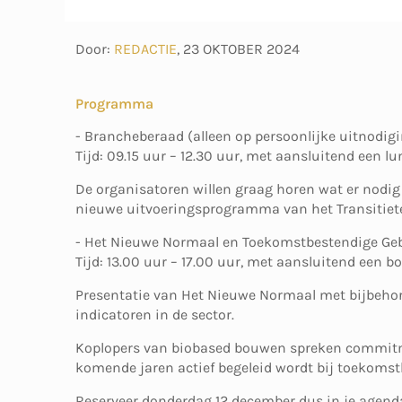
Door:
REDACTIE
,
23 OKTOBER 2024
Programma
- Brancheberaad (alleen op persoonlijke uitnodig
Tijd: 09.15 uur – 12.30 uur, met aansluitend een lu
De organisatoren willen graag horen wat er nodig 
nieuwe uitvoeringsprogramma van het Transitie
- Het Nieuwe Normaal en Toekomstbestendige Ge
Tijd: 13.00 uur – 17.00 uur, met aansluitend een bo
Presentatie van Het Nieuwe Normaal met bijbehor
indicatoren in de sector.
Koplopers van biobased bouwen spreken commitme
komende jaren actief begeleid wordt bij toekoms
Reserveer donderdag 12 december dus in je agenda. 