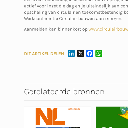
actief voor inzet die dag en je uiteindelijk aan 
opschaling van circulair en toekomstbestendig bo
Werkconferentie Circulair bouwen aan morgen.
Aanmelden kan binnenkort op
www.circulairbou
L
X
F
W
DIT ARTIKEL DELEN
I
A
H
N
C
A
K
E
T
E
B
S
D
O
A
Gerelateerde bronnen
I
O
P
N
K
P