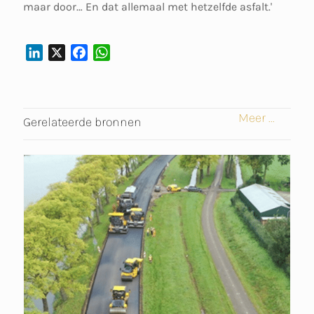
maar door… En dat allemaal met hetzelfde asfalt.'
L
X
F
W
I
A
H
N
C
A
K
E
T
Meer ...
E
B
S
Gerelateerde bronnen
D
O
A
I
O
P
N
K
P