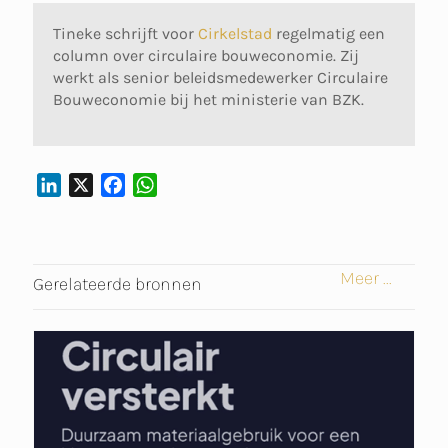
Tineke schrijft voor
Cirkelstad
regelmatig een
column over circulaire bouweconomie. Zij
werkt als senior beleidsmedewerker Circulaire
Bouweconomie bij het ministerie van BZK.
L
X
F
W
I
A
H
N
C
A
K
E
T
Meer ...
E
B
S
Gerelateerde bronnen
D
O
A
I
O
P
N
K
P