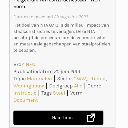
norm
Datum toegevoegd
29 augustus 2023
Het doel van NTA 8713 is de milieu-impact van
staalconstructies te verlagen. Deze NTA
beschrijft de procedure om de geometrische
en materiaaleigenschappen van staalprofielen
te bepalen.
Bron
NEN
Publicatiedatum
20 juni 2001
Topic
Materialen
Sector
GWW
,
Utiliteit
,
Woningbouw
Doelgroep
Alle
Genre
Instructie
Tags
Staal
Vorm
Document
Naar bron