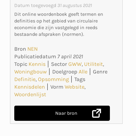
Datum toegevoegd
31 augustus 2021
Dit online woordenboek geeft termen en
definities op het gebied van circulaire
economie die zijn vastgelegd in reeds
bestaande afspraken (normen).
Bron
NEN
Publicatiedatum
7 april 2021
Topic
Kennis
Sector
GWW
,
Utiliteit
,
Woningbouw
Doelgroep
Alle
Genre
Definitie
,
Opsomming
Tags
Kennisdelen
Vorm
Website
,
Woordenlijst
Naar bron