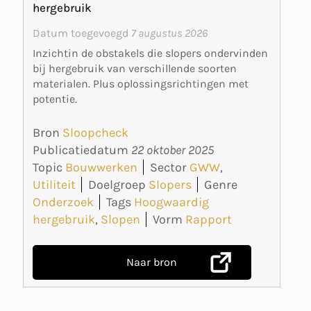
hergebruik
Datum toegevoegd
7 augustus 2026
Inzichtin de obstakels die slopers ondervinden
bij hergebruik van verschillende soorten
materialen. Plus oplossingsrichtingen met
potentie.
Bron
Sloopcheck
Publicatiedatum
22 oktober 2025
Topic
Bouwwerken
Sector
GWW
,
Utiliteit
Doelgroep
Slopers
Genre
Onderzoek
Tags
Hoogwaardig
hergebruik
,
Slopen
Vorm
Rapport
Naar bron