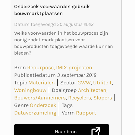
Onderzoek voorwaarden gebruik
bouwmarktplaatsen
Datum toegevoegd
30 augustus 2022
Welke voorwaarden in het bouwproces zijn
nodig zodat marktplaatsen voor
bouwproducten toegevoegde waarde kunnen
bieden?
Bron
Repurpose, IMIX projecten
Publicatiedatum
3 september 2018
Topic
Materialen
Sector
GWW
,
Utiliteit
,
Woningbouw
Doelgroep
Architecten
,
Bouwers/Aannemers
,
Recyclers
,
Slopers
Genre
Onderzoek
Tags
Dataverzameling
Vorm
Rapport
Naar bron