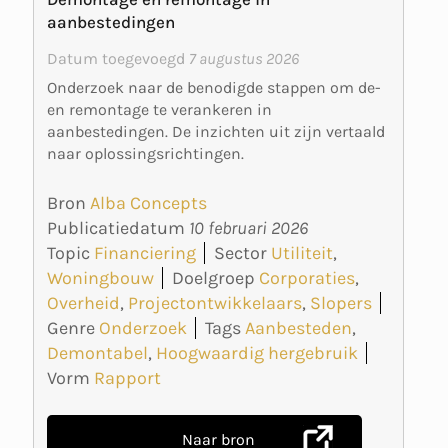
aanbestedingen
Datum toegevoegd
7 augustus 2026
Onderzoek naar de benodigde stappen om de-
en remontage te verankeren in
aanbestedingen. De inzichten uit zijn vertaald
naar oplossingsrichtingen.
Bron
Alba Concepts
Publicatiedatum
10 februari 2026
Topic
Financiering
Sector
Utiliteit
,
Woningbouw
Doelgroep
Corporaties
,
Overheid
,
Projectontwikkelaars
,
Slopers
Genre
Onderzoek
Tags
Aanbesteden
,
Demontabel
,
Hoogwaardig hergebruik
Vorm
Rapport
Naar bron