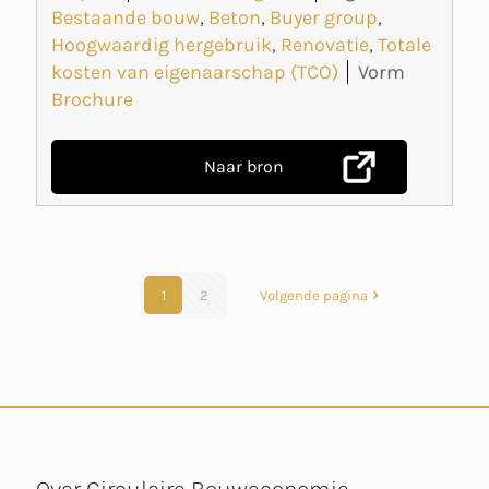
Bestaande bouw
,
Beton
,
Buyer group
,
Hoogwaardig hergebruik
,
Renovatie
,
Totale
kosten van eigenaarschap (TCO)
Vorm
Brochure
Naar bron
1
2
Volgende pagina
Over Circulaire Bouweconomie