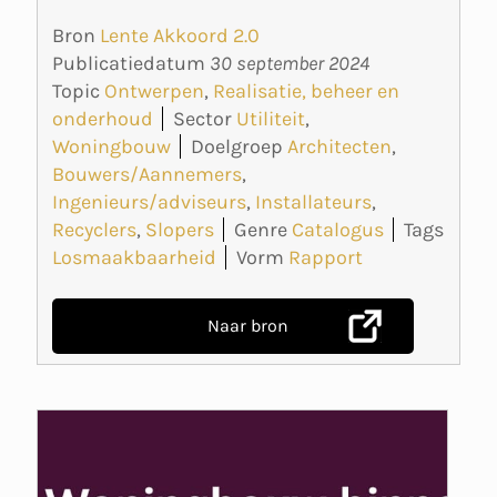
Bron
Lente Akkoord 2.0
Publicatiedatum
30 september 2024
Topic
Ontwerpen
,
Realisatie, beheer en
onderhoud
Sector
Utiliteit
,
Woningbouw
Doelgroep
Architecten
,
Bouwers/Aannemers
,
Ingenieurs/adviseurs
,
Installateurs
,
Recyclers
,
Slopers
Genre
Catalogus
Tags
Losmaakbaarheid
Vorm
Rapport
Naar bron