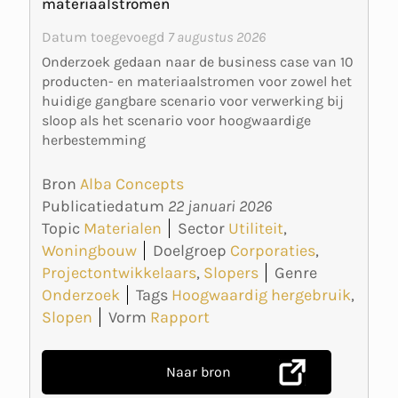
materiaalstromen
Datum toegevoegd
7 augustus 2026
Onderzoek gedaan naar de business case van 10
producten- en materiaalstromen voor zowel het
huidige gangbare scenario voor verwerking bij
sloop als het scenario voor hoogwaardige
herbestemming
Bron
Alba Concepts
Publicatiedatum
22 januari 2026
Topic
Materialen
Sector
Utiliteit
,
Woningbouw
Doelgroep
Corporaties
,
Projectontwikkelaars
,
Slopers
Genre
Onderzoek
Tags
Hoogwaardig hergebruik
,
Slopen
Vorm
Rapport
Naar bron