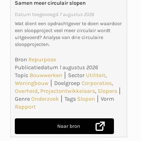
Samen meer circulair slopen
Datum toegevoegd
7 augustus 2026
Wat dient een opdrachtgever te doen waardoor
een sloopproject veel meer circulair wordt
uitgevoerd? Analyse van drie circulaire
sloopprojecten.
Bron
Repurpose
Publicatiedatum
1 augustus 2026
Topic
Bouwwerken
Sector
Utiliteit
,
Woningbouw
Doelgroep
Corporaties
,
Overheid
,
Projectontwikkelaars
,
Slopers
Genre
Onderzoek
Tags
Slopen
Vorm
Rapport
Naar bron