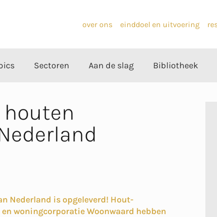
over ons
einddoel en uitvoering
re
pics
Sectoren
Aan de slag
Bibliotheek
e houten
Nederland
n Nederland is opgeleverd! Hout-
 en woningcorporatie Woonwaard hebben