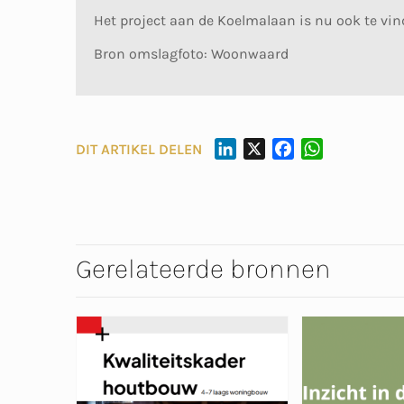
Het project aan de Koelmalaan is nu ook te vi
Bron omslagfoto: Woonwaard
L
X
F
W
DIT ARTIKEL DELEN
I
A
H
N
C
A
K
E
T
E
B
S
D
O
A
Gerelateerde bronnen
I
O
P
N
K
P