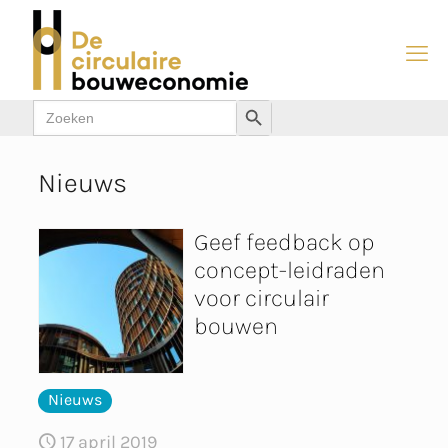
Zoek
Zoekknop
naar:
Nieuws
Geef feedback op
concept-leidraden
voor circulair
bouwen
Nieuws
17 april 2019