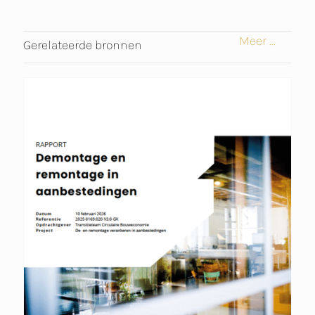
N
C
A
K
E
T
Meer ...
E
B
S
Gerelateerde bronnen
D
O
A
I
O
P
N
K
P