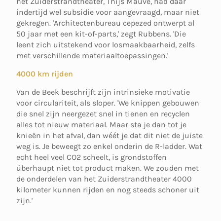
het Zuiderstrandtheater, Thijs Mauve, had daar
indertijd wel subsidie voor aangevraagd, maar niet
gekregen. 'Architectenbureau cepezed ontwerpt al
50 jaar met een kit-of-parts,' zegt Rubbens. 'Die
leent zich uitstekend voor losmaakbaarheid, zelfs
met verschillende materiaaltoepassingen.'
4000 km rijden
Van de Beek beschrijft zijn intrinsieke motivatie
voor circulariteit, als sloper. 'We knippen gebouwen
die snel zijn neergezet snel in tienen en recyclen
alles tot nieuw materiaal. Maar sta je dan tot je
knieën in het afval, dan wéét je dat dit niet de juiste
weg is. Je beweegt zo enkel onderin de R-ladder. Wat
echt heel veel CO2 scheelt, is grondstoffen
überhaupt niet tot product maken. We zouden met
de onderdelen van het Zuiderstrandtheater 4000
kilometer kunnen rijden en nog steeds schoner uit
zijn.'