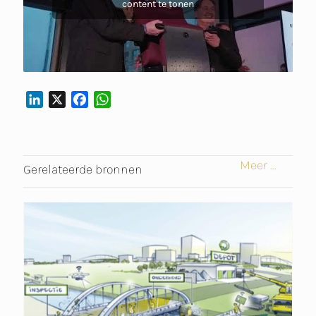
content te tonen
L
X
F
W
I
A
H
N
C
A
K
E
T
Meer ...
E
B
S
Gerelateerde bronnen
D
O
A
I
O
P
N
K
P