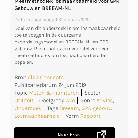
Meetmethodiek losmaakbaarheid voor GPR
Gebouw en BREEAM-NL
Datum toegevoegd
31 januari 2020
Doel van dit onderzoek is om losmaakbaarheid
toe te voegen in de duurzame
beoordelingsmodellen BREEAM-NL en GPR
gebouw. Resultaat is een voorstel voor een
meetmethodiek om losmaakbaarheid te
bepalen.
Bron
Alba Concepts
Publicatiedatum
24 juni 2019
Topic
Meten & monitoren
Sector
Utiliteit
Doelgroep
Alle
Genre
Advies
,
Onderzoek
Tags
Breeam
,
GPR gebouw
,
Losmaakbaarheid
Vorm
Rapport
Naar bron