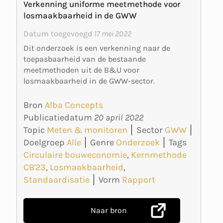
Verkenning uniforme meetmethode voor
losmaakbaarheid in de GWW
Datum toegevoegd
17 mei 2022
Dit onderzoek is een verkenning naar de
toepasbaarheid van de bestaande
meetmethoden uit de B&U voor
losmaakbaarheid in de GWW-sector.
Bron
Alba Concepts
Publicatiedatum
20 april 2022
Topic
Meten & monitoren
Sector
GWW
Doelgroep
Alle
Genre
Onderzoek
Tags
Circulaire bouweconomie
,
Kernmethode
CB'23
,
Losmaakbaarheid
,
Standaardisatie
Vorm
Rapport
Naar bron