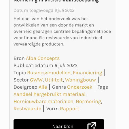
Datum toegevoegd
6 juli 2022
Het doel van het onderzoek was het
ontwikkelen van een door de markt en
overheid gedragen centrale bepalingsmethode
voor financiële restwaarde van industrieel
vervaardigde producten.
Bron
Alba Concepts
Publicatiedatum
6 juli 2022
Topic
Businessmodellen
,
Financiering
Sector
GWW
,
Utiliteit
,
Woningbouw
Doelgroep
Alle
Genre
Onderzoek
Tags
Aandeel hergebruikt materiaal
,
Hernieuwbare materialen
,
Normering
,
Restwaarde
Vorm
Rapport
Naar bron