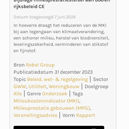
rijksbeleid CE
Datum toegevoegd
7 juni 2024
In hoeverre draagt het reduceren van de MKI
bij aan tegengaan van klimaatverandering,
een schoner milieu, herstel van biodiversiteit,
leveringszekerheid, verminderen van stikstof
en fijnstof.
Bron
Rebel Group
Publicatiedatum
31 december 2023
Topic
Beleid, wet- & regelgeving
Sector
GWW
,
Utiliteit
,
Woningbouw
Doelgroep
Alle
Genre
Onderzoek
Tags
Milieukostenindicator (MKI)
,
Milieuprestatie gebouwen (MPG)
,
Versnellingsadvies
Vorm
Rapport