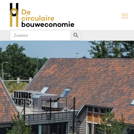
Zoek
Zoekknop
naar: