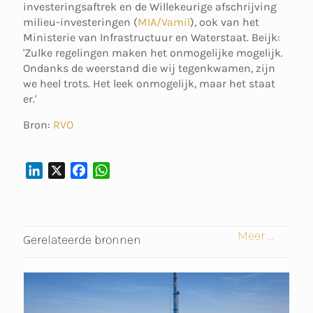
investeringsaftrek en de Willekeurige afschrijving
milieu-investeringen (
MIA/Vamil
), ook van het
Ministerie van Infrastructuur en Waterstaat. Beijk:
'Zulke regelingen maken het onmogelijke mogelijk.
Ondanks de weerstand die wij tegenkwamen, zijn
we heel trots. Het leek onmogelijk, maar het staat
er.'
Bron:
RVO
L
X
F
W
I
A
H
N
C
A
K
E
T
Meer ...
E
B
S
Gerelateerde bronnen
D
O
A
I
O
P
N
K
P