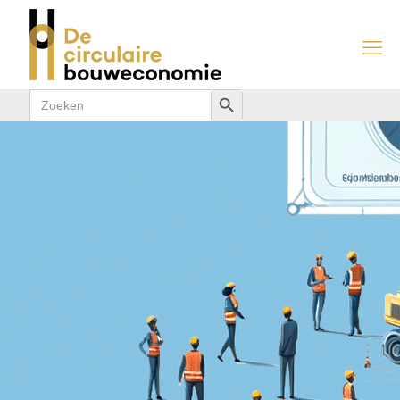
Zoek
Zoekknop
naar: