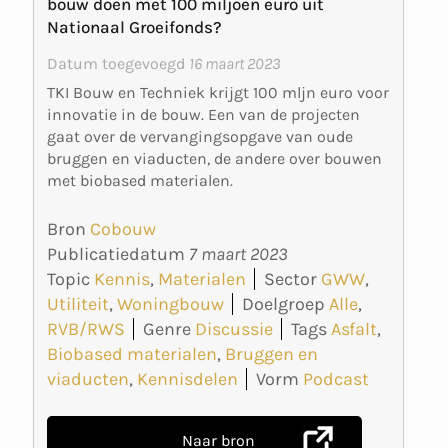
bouw doen met 100 miljoen euro uit
Nationaal Groeifonds?
Datum toegevoegd
16 maart 2023
TKI Bouw en Techniek krijgt 100 mljn euro voor
innovatie in de bouw. Een van de projecten
gaat over de vervangingsopgave van oude
bruggen en viaducten, de andere over bouwen
met biobased materialen.
Bron
Cobouw
Publicatiedatum
7 maart 2023
Topic
Kennis
,
Materialen
Sector
GWW
,
Utiliteit
,
Woningbouw
Doelgroep
Alle
,
RVB/RWS
Genre
Discussie
Tags
Asfalt
,
Biobased materialen
,
Bruggen en
viaducten
,
Kennisdelen
Vorm
Podcast
Naar bron