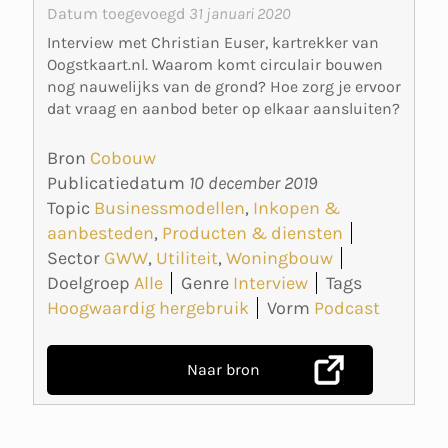
Datum toegevoegd
31 januari 2020
Interview met Christian Euser, kartrekker van
Oogstkaart.nl. Waarom komt circulair bouwen
nog nauwelijks van de grond? Hoe zorg je ervoor
dat vraag en aanbod beter op elkaar aansluiten?
Bron
Cobouw
Publicatiedatum
10 december 2019
Topic
Businessmodellen
,
Inkopen &
aanbesteden
,
Producten & diensten
Sector
GWW
,
Utiliteit
,
Woningbouw
Doelgroep
Alle
Genre
Interview
Tags
Hoogwaardig hergebruik
Vorm
Podcast
Naar bron