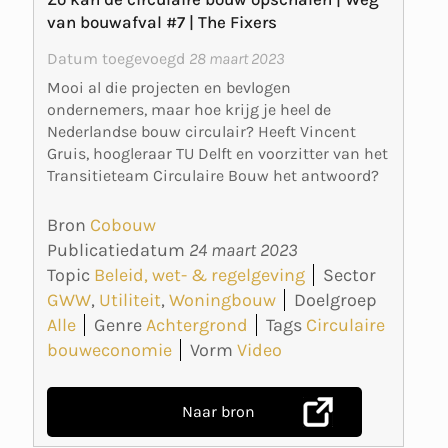
van bouwafval #7 | The Fixers
Datum toegevoegd
28 maart 2023
Mooi al die projecten en bevlogen
ondernemers, maar hoe krijg je heel de
Nederlandse bouw circulair? Heeft Vincent
Gruis, hoogleraar TU Delft en voorzitter van het
Transitieteam Circulaire Bouw het antwoord?
Bron
Cobouw
Publicatiedatum
24 maart 2023
Topic
Beleid, wet- & regelgeving
Sector
GWW
,
Utiliteit
,
Woningbouw
Doelgroep
Alle
Genre
Achtergrond
Tags
Circulaire
bouweconomie
Vorm
Video
Naar bron