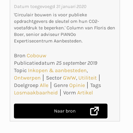
Datum toegevoegd
31 januari 2020
'Circulair bouwen is voor publieke
opdrachtgevers de sleutel om hun CO2-
voetafdruk te beperken.' Column van Floris den
Boer, senior adviseur PIANOo
Expertisecentrum Aanbesteden.
Bron
Cobouw
Publicatiedatum
25 september 2019
Topic
Inkopen & aanbesteden
,
Ontwerpen
Sector
GWW
,
Utiliteit
Doelgroep
Alle
Genre
Opinie
Tags
Losmaakbaarheid
Vorm
Artikel
Naar bron