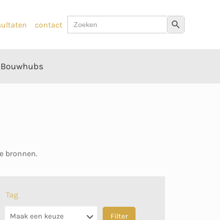
Zoek
Zoekknop
sultaten
contact
naar:
Bouwhubs
ne bronnen.
Tag