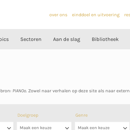
over ons
einddoel en uitvoering
re
pics
Sectoren
Aan de slag
Bibliotheek
 bron:
PIANOo
. Zowel naar verhalen op deze site als naar exter
Doelgroep
Genre