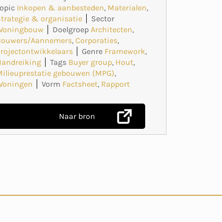
opic
Inkopen & aanbesteden
,
Materialen
,
trategie & organisatie
Sector
Woningbouw
Doelgroep
Architecten
,
Bouwers/Aannemers
,
Corporaties
,
rojectontwikkelaars
Genre
Framework
,
Handreiking
Tags
Buyer group
,
Hout
,
ilieuprestatie gebouwen (MPG)
,
Woningen
Vorm
Factsheet
,
Rapport
Naar bron