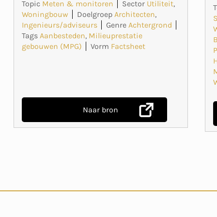
Topic
Meten & monitoren
Sector
Utiliteit
,
T
Woningbouw
Doelgroep
Architecten
,
S
Ingenieurs/adviseurs
Genre
Achtergrond
Tags
Aanbesteden
,
Milieuprestatie
gebouwen (MPG)
Vorm
Factsheet
P
M
Naar bron