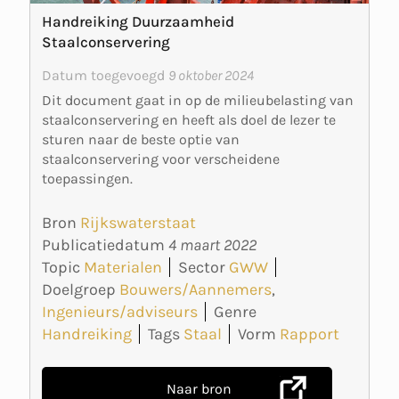
Handreiking Duurzaamheid
Staalconservering
Datum toegevoegd
9 oktober 2024
Dit document gaat in op de milieubelasting van
staalconservering en heeft als doel de lezer te
sturen naar de beste optie van
staalconservering voor verscheidene
toepassingen.
Bron
Rijkswaterstaat
Publicatiedatum
4 maart 2022
Topic
Materialen
Sector
GWW
Doelgroep
Bouwers/Aannemers
,
Ingenieurs/adviseurs
Genre
Handreiking
Tags
Staal
Vorm
Rapport
Naar bron