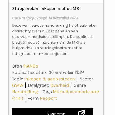
Stappenplan: Inkopen met de MKI
Datum toegevoegd
13 december 2024
Deze vernieuwde handreiking helpt publieke
opdrachtgevers bij het behalen van
duurzaamheidsdoelstellingen. De publicatie
biedt (nieuwe) inzichten om de MKI als
hulpmiddel en sturingsinstrument te
integreren in inkooptrajecten.
Bron
PIANOo
Publicatiedatum
30 november 2024
Topic
Inkopen & aanbesteden
Sector
GWW
Doelgroep
Overheid
Genre
Handreiking
Tags
Milieukostenindicator
(MKI)
Vorm
Rapport
Naar bron