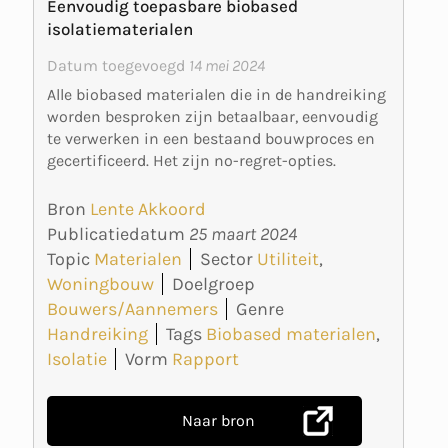
Eenvoudig toepasbare biobased
isolatiematerialen
Datum toegevoegd
14 mei 2024
Alle biobased materialen die in de handreiking
worden besproken zijn betaalbaar, eenvoudig
te verwerken in een bestaand bouwproces en
gecertificeerd. Het zijn no-regret-opties.
Bron
Lente Akkoord
Publicatiedatum
25 maart 2024
Topic
Materialen
Sector
Utiliteit
,
Woningbouw
Doelgroep
Bouwers/Aannemers
Genre
Handreiking
Tags
Biobased materialen
,
Isolatie
Vorm
Rapport
Naar bron