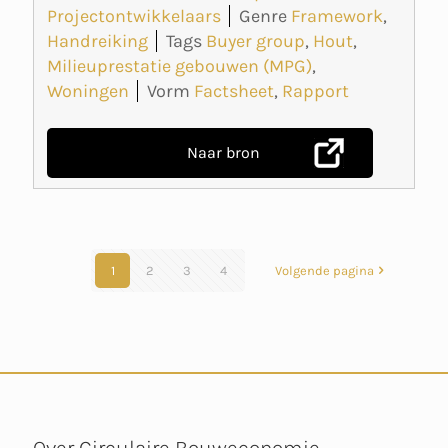
Projectontwikkelaars
Genre
Framework
,
Handreiking
Tags
Buyer group
,
Hout
,
Milieuprestatie gebouwen (MPG)
,
Woningen
Vorm
Factsheet
,
Rapport
Naar bron
1
2
3
4
Volgende pagina
Over Circulaire Bouweconomie