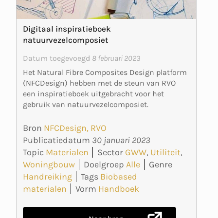
Digitaal inspiratieboek
natuurvezelcomposiet
Datum toegevoegd
8 februari 2023
Het Natural Fibre Composites Design platform
(NFCDesign) hebben met de steun van RVO
een inspiratieboek uitgebracht voor het
gebruik van natuurvezelcomposiet.
Bron
NFCDesign, RVO
Publicatiedatum
30 januari 2023
Topic
Materialen
Sector
GWW
,
Utiliteit
,
Woningbouw
Doelgroep
Alle
Genre
Handreiking
Tags
Biobased
materialen
Vorm
Handboek