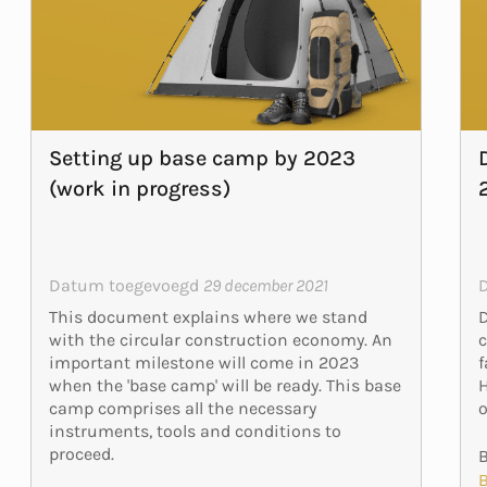
Setting up base camp by 2023
(work in progress)
Datum toegevoegd
29 december 2021
D
This document explains where we stand
c
with the circular construction economy. An
f
important milestone will come in 2023
H
when the 'base camp' will be ready. This base
o
camp comprises all the necessary
instruments, tools and conditions to
proceed.