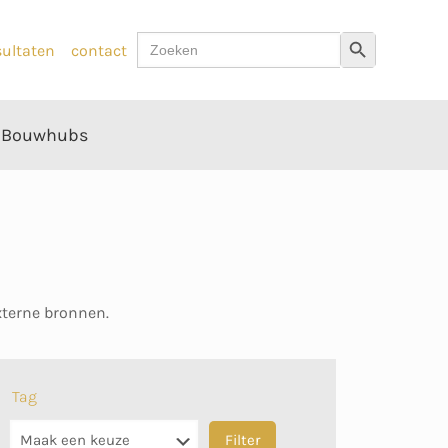
Zoek
Zoekknop
sultaten
contact
naar:
Bouwhubs
externe bronnen.
Tag