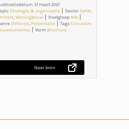
Publicatiedatum
31 maart 2021
opic
Strategie & organisatie
Sector
GWW
,
tiliteit
,
Woningbouw
Doelgroep
Alle
Genre
Definitie
,
Presentatie
Tags
Circulaire
bouweconomie
Vorm
Brochure
Naar bron