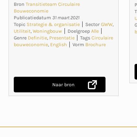
Bron
Transitieteam Circulaire
Bouweconomie
T
Publicatiedatum
31 maart 2021
U
Topic
Strategie & organisatie
Sector
GWW
,
Utiliteit
,
Woningbouw
Doelgroep
Alle
Genre
Definitie
,
Presentatie
Tags
Circulaire
bouweconomie
,
English
Vorm
Brochure
Naar bron