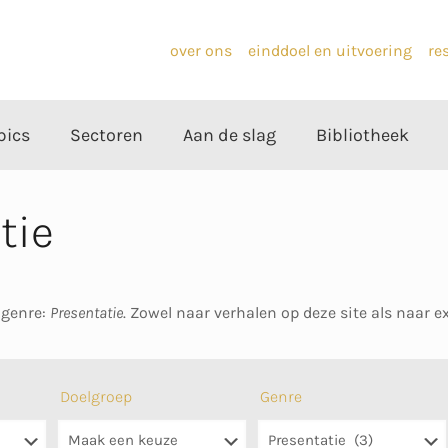
over ons
einddoel en uitvoering
re
pics
Sectoren
Aan de slag
Bibliotheek
tie
 genre:
Presentatie
. Zowel naar verhalen op deze site als naar 
Doelgroep
Genre