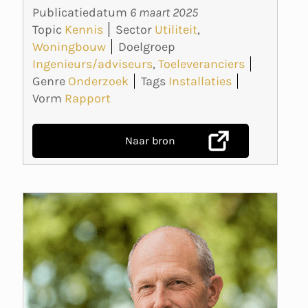
Publicatiedatum
6 maart 2025
Topic
Kennis
Sector
Utiliteit
,
Woningbouw
Doelgroep
Ingenieurs/adviseurs
,
Toeleveranciers
Genre
Onderzoek
Tags
Installaties
Vorm
Rapport
Naar bron