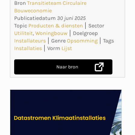
Bron
Transitieteam Circulaire
Bouweconomie
Publicatiedatum
30 juni 2025
Topic
Producten & diensten
Sector
Utiliteit
,
Woningbouw
Doelgroep
Installateurs
Genre
Opsomming
Tags
Installaties
Vorm
Lijst
Naar bron