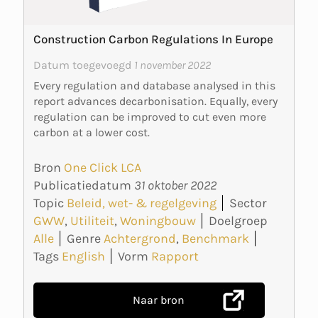
Construction Carbon Regulations In Europe
Datum toegevoegd
1 november 2022
Every regulation and database analysed in this
report advances decarbonisation. Equally, every
regulation can be improved to cut even more
carbon at a lower cost.
Bron
One Click LCA
Publicatiedatum
31 oktober 2022
Topic
Beleid, wet- & regelgeving
Sector
GWW
,
Utiliteit
,
Woningbouw
Doelgroep
Alle
Genre
Achtergrond
,
Benchmark
Tags
English
Vorm
Rapport
Naar bron