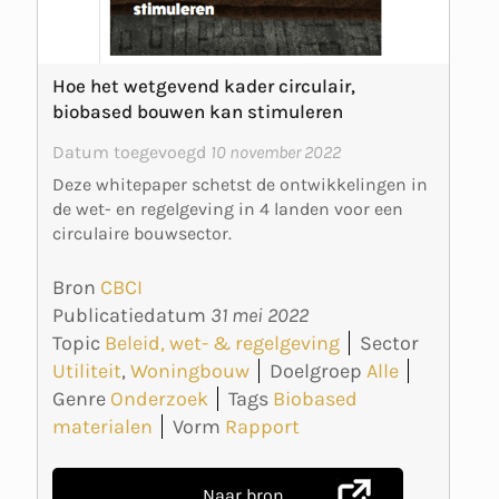
Hoe het wetgevend kader circulair,
biobased bouwen kan stimuleren
Datum toegevoegd
10 november 2022
Deze whitepaper schetst de ontwikkelingen in
de wet- en regelgeving in 4 landen voor een
circulaire bouwsector.
Bron
CBCI
Publicatiedatum
31 mei 2022
Topic
Beleid, wet- & regelgeving
Sector
Utiliteit
,
Woningbouw
Doelgroep
Alle
Genre
Onderzoek
Tags
Biobased
materialen
Vorm
Rapport
Naar bron