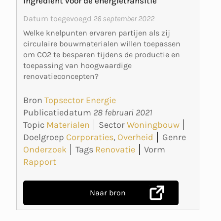
ingrediënt voor de energietransitie
Datum toegevoegd
26 september 2022
Welke knelpunten ervaren partijen als zij
circulaire bouwmaterialen willen toepassen
om CO2 te besparen tijdens de productie en
toepassing van hoogwaardige
renovatieconcepten?
Bron
Topsector Energie
Publicatiedatum
28 februari 2021
Topic
Materialen
Sector
Woningbouw
Doelgroep
Corporaties
,
Overheid
Genre
Onderzoek
Tags
Renovatie
Vorm
Rapport
Naar bron