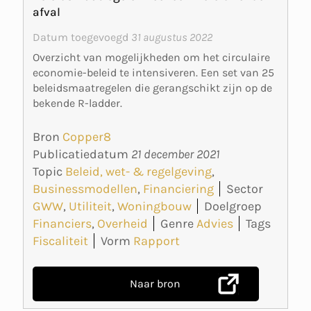
afval
Datum toegevoegd
31 augustus 2022
Overzicht van mogelijkheden om het circulaire
economie-beleid te intensiveren. Een set van 25
beleidsmaatregelen die gerangschikt zijn op de
bekende R-ladder.
Bron
Copper8
Publicatiedatum
21 december 2021
Topic
Beleid, wet- & regelgeving
,
Businessmodellen
,
Financiering
Sector
GWW
,
Utiliteit
,
Woningbouw
Doelgroep
Financiers
,
Overheid
Genre
Advies
Tags
Fiscaliteit
Vorm
Rapport
Naar bron