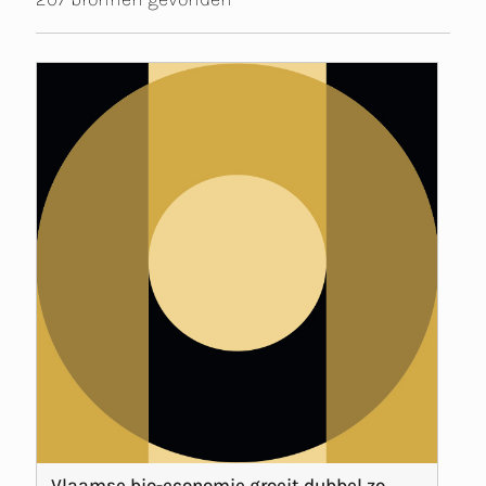
Vlaamse bio-economie groeit dubbel zo