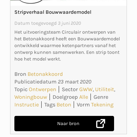
Stripverhaal Bouwwaardemodel
Datum toegevoegd
3 juni 2020
Het uitvoeringsteam Circulair ontwerpen van
het Betonakkoord heeft een Bouwwaardemodel
ontwikkeld waarmee ketenpartners vanaf het
ontwerp kunnen samenwerken. Een strip toont
hoe het model werkt.
Bron
Betonakkoord
Publicatiedatum
23 maart 2020
Topic
Ontwerpen
Sector
GWW
,
Utiliteit
,
Woningbouw
Doelgroep
Alle
Genre
Instructie
Tags
Beton
Vorm
Tekening
Naar bron