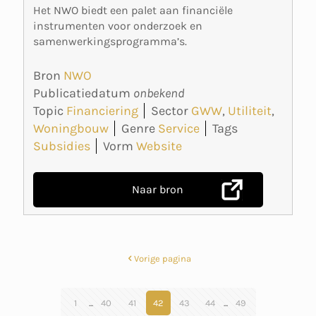
Het NWO biedt een palet aan financiële
instrumenten voor onderzoek en
samenwerkingsprogramma’s.
Bron
NWO
Publicatiedatum
onbekend
Topic
Financiering
Sector
GWW
,
Utiliteit
,
Woningbouw
Genre
Service
Tags
Subsidies
Vorm
Website
Naar bron
Vorige pagina
1
...
40
41
42
43
44
...
49