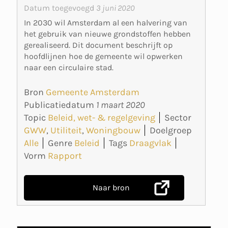
Datum toegevoegd
3 juni 2020
In 2030 wil Amsterdam al een halvering van
het gebruik van nieuwe grondstoffen hebben
gerealiseerd. Dit document beschrijft op
hoofdlijnen hoe de gemeente wil opwerken
naar een circulaire stad.
Bron
Gemeente Amsterdam
Publicatiedatum
1 maart 2020
Topic
Beleid, wet- & regelgeving
Sector
GWW
,
Utiliteit
,
Woningbouw
Doelgroep
Alle
Genre
Beleid
Tags
Draagvlak
Vorm
Rapport
Naar bron