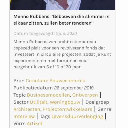
Menno Rubbens: ‘Gebouwen die slimmer in
elkaar zitten, zullen beter renderen’
Datum toegevoegd
15 juni 2020
Menno Rubbens van architectenbureau
cepezed pleit voor een revolverend fonds dat
investeert in circulaire projecten, zodat je kunt
experimenteren met termijnen voor
hergebruik van 5 of 10 of 30 jaar.
Bron
Circulaire Bouweconomie
Publicatiedatum
26 september 2019
Topic
Businessmodellen
,
Ontwerpen
Sector
Utiliteit
,
Woningbouw
Doelgroep
Architecten
,
Projectontwikkelaars
Genre
Interview
Tags
Levensduurverlenging
Vorm
Artikel