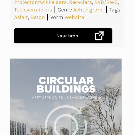
Projectontwikkelaars
,
Recyclers
,
RVB/RWS
,
Toeleveranciers
Genre
Achtergrond
Tags
Asfalt
,
Beton
Vorm
Website
Naar bron