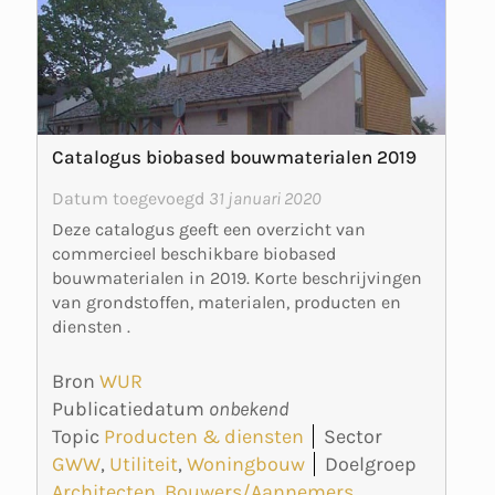
Catalogus biobased bouwmaterialen 2019
Datum toegevoegd
31 januari 2020
Deze catalogus geeft een overzicht van
commercieel beschikbare biobased
bouwmaterialen in 2019. Korte beschrijvingen
van grondstoffen, materialen, producten en
diensten .
Bron
WUR
Publicatiedatum
onbekend
Topic
Producten & diensten
Sector
GWW
,
Utiliteit
,
Woningbouw
Doelgroep
Architecten
,
Bouwers/Aannemers
,