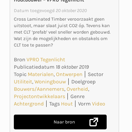
Datum toegevoegd
20 oktober 2020
Cross Laminated Timber veroorzaakt geen
uitstoot, maar slaat juist CO2 óp. Tevens kan
met CLT ‘prefab’ veel sneller worden gebouwd.
Wat zijn de mogelijkheden en obstakels om
CLT toe te passen?
Bron
VPRO Tegenlicht
Publicatiedatum
18 oktober 2019
Topic
Materialen
,
Ontwerpen
Sector
Utiliteit
,
Woningbouw
Doelgroep
Bouwers/Aannemers
,
Overheid
,
Projectontwikkelaars
Genre
Achtergrond
Tags
Hout
Vorm
Video
Naar bron