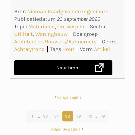
Bron
Nieman Raadgevende Ingenieurs
Publicatiedatum
23 september 2020
Topic
Materialen
,
Ontwerpen
Sector
Utiliteit
,
Woningbouw
Doelgroep
Architecten
,
Bouwers/Aannemers
Genre
Achtergrond
Tags
Hout
Vorm
Artikel
Naar bron
Vorige pagina
1
...
36
37
38
39
40
...
49
Volgende pagina