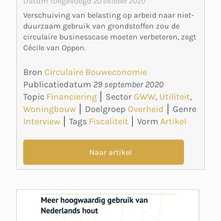
Datum toegevoegd
20 oktober 2020
Verschuiving van belasting op arbeid naar niet-
duurzaam gebruik van grondstoffen zou de
circulaire businesscase moeten verbeteren, zegt
Cécile van Oppen.
Bron
Circulaire Bouweconomie
Publicatiedatum
29 september 2020
Topic
Financiering
Sector
GWW
,
Utiliteit
,
Woningbouw
Doelgroep
Overheid
Genre
Interview
Tags
Fiscaliteit
Vorm
Artikel
Naar artikel