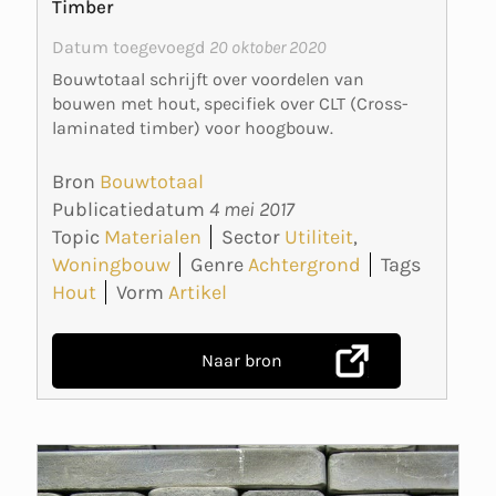
Timber
Datum toegevoegd
20 oktober 2020
Bouwtotaal schrijft over voordelen van
bouwen met hout, specifiek over CLT (Cross-
laminated timber) voor hoogbouw.
Bron
Bouwtotaal
Publicatiedatum
4 mei 2017
Topic
Materialen
Sector
Utiliteit
,
Woningbouw
Genre
Achtergrond
Tags
Hout
Vorm
Artikel
Naar bron