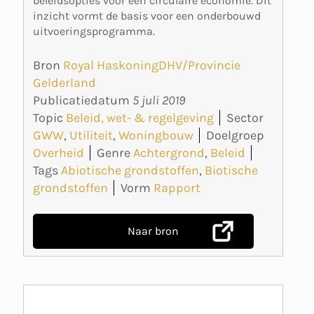
beleidsopties voor een circulaire economie. Dit
inzicht vormt de basis voor een onderbouwd
uitvoeringsprogramma.
Bron
Royal HaskoningDHV/Provincie
Gelderland
Publicatiedatum
5 juli 2019
Topic
Beleid, wet- & regelgeving
Sector
GWW
,
Utiliteit
,
Woningbouw
Doelgroep
Overheid
Genre
Achtergrond
,
Beleid
Tags
Abiotische grondstoffen
,
Biotische
grondstoffen
Vorm
Rapport
Naar bron