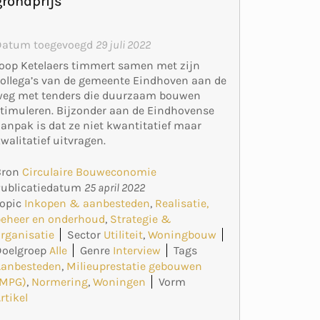
grondprijs’
Datum toegevoegd
29 juli 2022
oop Ketelaers timmert samen met zijn
ollega’s van de gemeente Eindhoven aan de
weg met tenders die duurzaam bouwen
timuleren. Bijzonder aan de Eindhovense
anpak is dat ze niet kwantitatief maar
walitatief uitvragen.
Bron
Circulaire Bouweconomie
Publicatiedatum
25 april 2022
opic
Inkopen & aanbesteden
,
Realisatie,
beheer en onderhoud
,
Strategie &
rganisatie
Sector
Utiliteit
,
Woningbouw
Doelgroep
Alle
Genre
Interview
Tags
Aanbesteden
,
Milieuprestatie gebouwen
(MPG)
,
Normering
,
Woningen
Vorm
rtikel