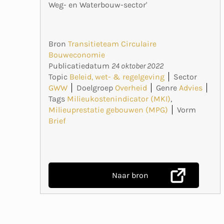
Weg- en Waterbouw-sector'
Bron
Transitieteam Circulaire
Bouweconomie
Publicatiedatum
24 oktober 2022
Topic
Beleid, wet- & regelgeving
Sector
GWW
Doelgroep
Overheid
Genre
Advies
Tags
Milieukostenindicator (MKI)
,
Milieuprestatie gebouwen (MPG)
Vorm
Brief
Naar bron