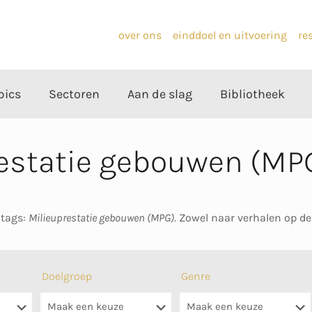
over ons
einddoel en uitvoering
re
pics
Sectoren
Aan de slag
Bibliotheek
restatie gebouwen (MP
 tags:
Milieuprestatie gebouwen (MPG)
. Zowel naar verhalen op de
Doelgroep
Genre