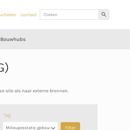
Zoek
Zoekknop
sultaten
contact
naar:
Bouwhubs
G)
ze site als naar externe bronnen.
Tag