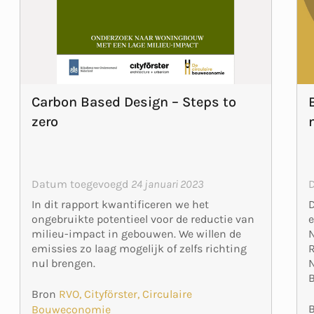
Carbon Based Design – Steps to
zero
Datum toegevoegd
24 januari 2023
D
In dit rapport kwantificeren we het
e
ongebruikte potentieel voor de reductie van
N
milieu-impact in gebouwen. We willen de
R
emissies zo laag mogelijk of zelfs richting
N
nul brengen.
B
Bron
RVO, Cityförster, Circulaire
Bouweconomie