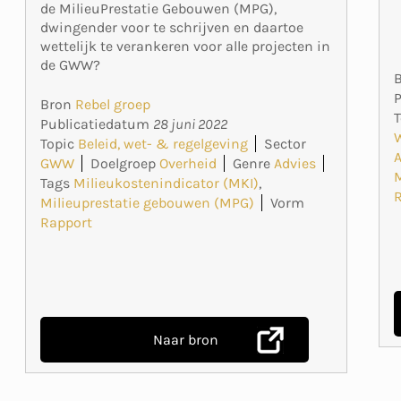
de MilieuPrestatie Gebouwen (MPG),
dwingender voor te schrijven en daartoe
wettelijk te verankeren voor alle projecten in
de GWW?
Bron
Rebel groep
T
Publicatiedatum
28 juni 2022
Topic
Beleid, wet- & regelgeving
Sector
GWW
Doelgroep
Overheid
Genre
Advies
M
Tags
Milieukostenindicator (MKI)
,
Milieuprestatie gebouwen (MPG)
Vorm
Rapport
Naar bron