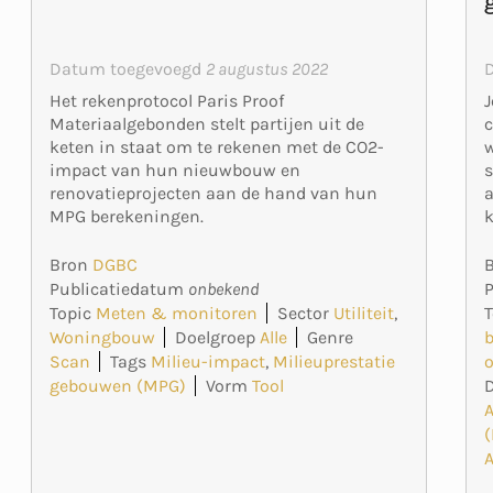
Datum toegevoegd
2 augustus 2022
J
Het rekenprotocol Paris Proof
c
Materiaalgebonden stelt partijen uit de
keten in staat om te rekenen met de CO2-
s
impact van hun nieuwbouw en
a
renovatieprojecten aan de hand van hun
k
MPG berekeningen.
Bron
DGBC
Publicatiedatum
onbekend
T
Topic
Meten & monitoren
Sector
Utiliteit
,
Woningbouw
Doelgroep
Alle
Genre
o
Scan
Tags
Milieu-impact
,
Milieuprestatie
gebouwen (MPG)
Vorm
Tool
A