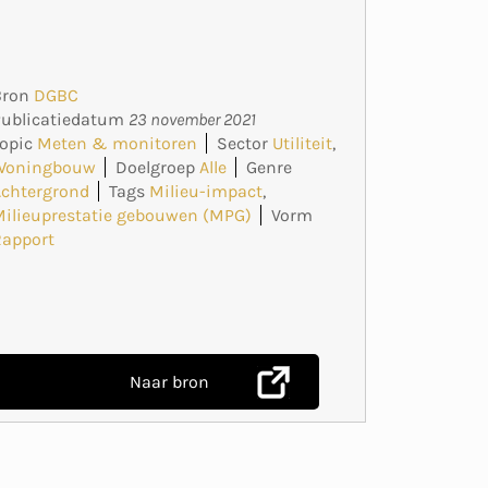
Bron
DGBC
Publicatiedatum
23 november 2021
opic
Meten & monitoren
Sector
Utiliteit
,
Woningbouw
Doelgroep
Alle
Genre
Achtergrond
Tags
Milieu-impact
,
ilieuprestatie gebouwen (MPG)
Vorm
Rapport
Naar bron