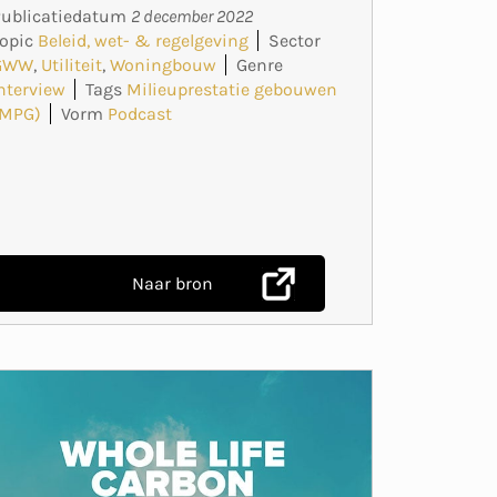
Publicatiedatum
2 december 2022
opic
Beleid, wet- & regelgeving
Sector
GWW
,
Utiliteit
,
Woningbouw
Genre
nterview
Tags
Milieuprestatie gebouwen
(MPG)
Vorm
Podcast
Naar bron