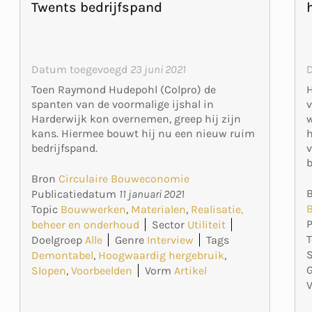
Twents bedrijfspand
Datum toegevoegd
23 juni 2021
H
Toen Raymond Hudepohl (Colpro) de
v
spanten van de voormalige ijshal in
w
Harderwijk kon overnemen, greep hij zijn
h
kans. Hiermee bouwt hij nu een nieuw ruim
v
bedrijfspand.
b
Bron
Circulaire Bouweconomie
Publicatiedatum
11 januari 2021
Topic
Bouwwerken
,
Materialen
,
Realisatie,
beheer en onderhoud
Sector
Utiliteit
T
Doelgroep
Alle
Genre
Interview
Tags
S
Demontabel
,
Hoogwaardig hergebruik
,
Slopen
,
Voorbeelden
Vorm
Artikel