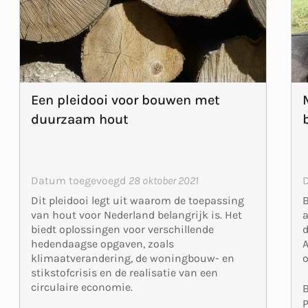
Een pleidooi voor bouwen met
duurzaam hout
Datum toegevoegd
28 oktober 2021
B
Dit pleidooi legt uit waarom de toepassing
a
van hout voor Nederland belangrijk is. Het
d
biedt oplossingen voor verschillende
hedendaagse opgaven, zoals
o
klimaatverandering, de woningbouw- en
stikstofcrisis en de realisatie van een
circulaire economie.