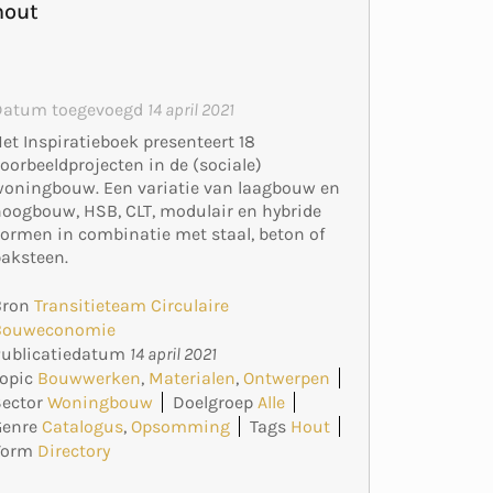
hout
Datum toegevoegd
14 april 2021
et Inspiratieboek presenteert 18
oorbeeldprojecten in de (sociale)
oningbouw. Een variatie van laagbouw en
oogbouw, HSB, CLT, modulair en hybride
ormen in combinatie met staal, beton of
aksteen.
Bron
Transitieteam Circulaire
Bouweconomie
Publicatiedatum
14 april 2021
opic
Bouwwerken
,
Materialen
,
Ontwerpen
ector
Woningbouw
Doelgroep
Alle
Genre
Catalogus
,
Opsomming
Tags
Hout
Vorm
Directory