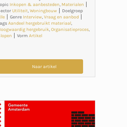
opic
Inkopen & aanbesteden
,
Materialen
ector
Utiliteit
,
Woningbouw
Doelgroep
lle
Genre
Interview
,
Vraag en aanbod
Tags
Aandeel hergebruikt materiaal
,
Hoogwaardig hergebruik
,
Organisatieproces
,
Slopen
Vorm
Artikel
Naar artikel