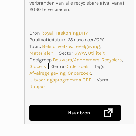
verbranden van alle recyclebare afval vanaf
2030 te verbieden.
Bron
Royal HaskoningDHV
Publicatiedatum
23 november 2020
Topic
Beleid, wet- & regelgeving
,
Materialen
Sector
GWW
,
Utiliteit
Doelgroep
Bouwers/Aannemers
,
Recyclers
,
Slopers
Genre
Onderzoek
Tags
Afvalregelgeving
,
Onderzoek
,
Uitvoeringsprogramma CBE
Vorm
Rapport
Naar bron