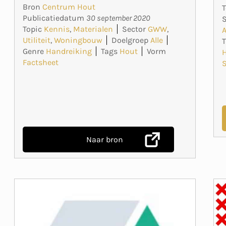
Bron
Centrum Hout
T
Publicatiedatum
30 september 2020
S
Topic
Kennis
,
Materialen
Sector
GWW
,
A
Utiliteit
,
Woningbouw
Doelgroep
Alle
Genre
Handreiking
Tags
Hout
Vorm
Factsheet
Naar bron