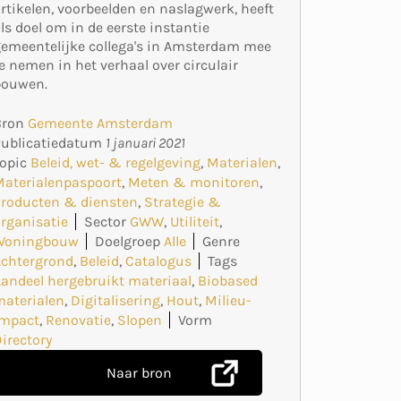
rtikelen, voorbeelden en naslagwerk, heeft
ls doel om in de eerste instantie
emeentelijke collega's in Amsterdam mee
e nemen in het verhaal over circulair
bouwen.
Bron
Gemeente Amsterdam
Publicatiedatum
1 januari 2021
opic
Beleid, wet- & regelgeving
,
Materialen
,
Materialenpaspoort
,
Meten & monitoren
,
Producten & diensten
,
Strategie &
rganisatie
Sector
GWW
,
Utiliteit
,
Woningbouw
Doelgroep
Alle
Genre
Achtergrond
,
Beleid
,
Catalogus
Tags
andeel hergebruikt materiaal
,
Biobased
materialen
,
Digitalisering
,
Hout
,
Milieu-
impact
,
Renovatie
,
Slopen
Vorm
irectory
Naar bron