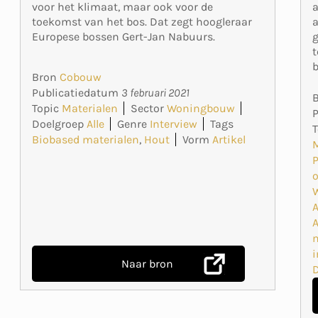
a
voor het klimaat, maar ook voor de
a
toekomst van het bos. Dat zegt hoogleraar
g
Europese bossen Gert-Jan Nabuurs.
t
Bron
Cobouw
Publicatiedatum
3 februari 2021
Topic
Materialen
Sector
Woningbouw
Doelgroep
Alle
Genre
Interview
Tags
T
Biobased materialen
,
Hout
Vorm
Artikel
o
A
Naar bron
D