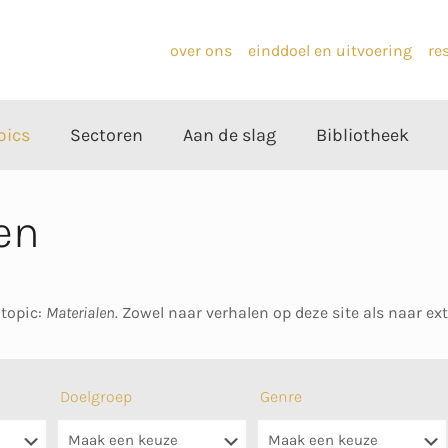
over ons
einddoel en uitvoering
re
pics
Sectoren
Aan de slag
Bibliotheek
en
 topic:
Materialen
. Zowel naar verhalen op deze site als naar ex
Doelgroep
Genre