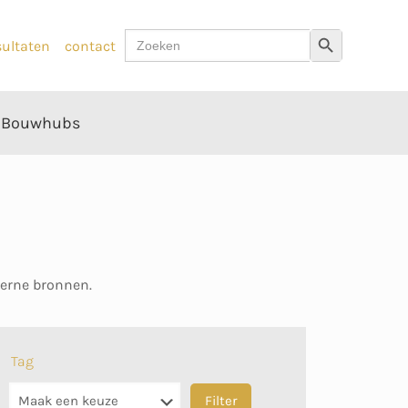
Zoek
Zoekknop
sultaten
contact
naar:
Bouwhubs
terne bronnen.
Tag